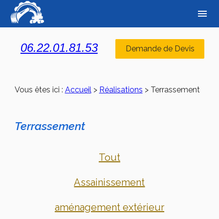
Panneau de gestion des cookies
menu
06.22.01.81.53
Demande de Devis
Vous êtes ici :
Accueil
>
Réalisations
>
Terrassement
Terrassement
Tout
Assainissement
aménagement extérieur