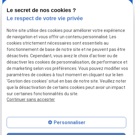
pour recevoir nos dernières informations.
Le secret de nos cookies ?
Le respect de votre vie privée
Notre site utilise des cookies pour améliorer votre expérience
de navigation et vous offrir un contenu personnalisé. Les
cookies strictement nécessaires sont essentiels au
fonctionnement de base de notre site et ne peuvent pas être
désactivés. Cependant, vous avez le choix d'activer ou de
désactiver les cookies de personnalisation, de performance et
Plan du
Mentions
Politique de
Gestion
de marketing selon vos préférences. Vous pouvez modifier vos
site
légales
confidentialité
des
paramètres de cookies à tout moment en cliquant sur le lien
'Gestion des cookies' situé en bas de notre site. Veuillez noter
cookies
que la désactivation de certains cookies peut avoir un impact
sur certaines fonctionnalités du site.
SIRET :
50860809800010
Continuer sans accepter
Personnaliser