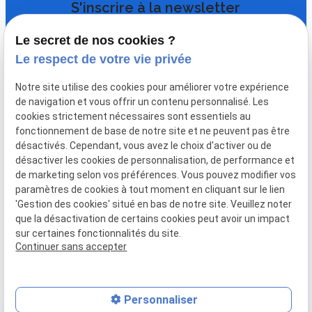
S'inscrire à la newsletter
pour recevoir nos dernières informations.
Le secret de nos cookies ?
Le respect de votre vie privée
Notre site utilise des cookies pour améliorer votre expérience
de navigation et vous offrir un contenu personnalisé. Les
cookies strictement nécessaires sont essentiels au
fonctionnement de base de notre site et ne peuvent pas être
désactivés. Cependant, vous avez le choix d'activer ou de
désactiver les cookies de personnalisation, de performance et
Plan du
Mentions
Politique de
Gestion
de marketing selon vos préférences. Vous pouvez modifier vos
site
légales
confidentialité
des
paramètres de cookies à tout moment en cliquant sur le lien
'Gestion des cookies' situé en bas de notre site. Veuillez noter
cookies
que la désactivation de certains cookies peut avoir un impact
sur certaines fonctionnalités du site.
SIRET :
50860809800010
Continuer sans accepter
Personnaliser