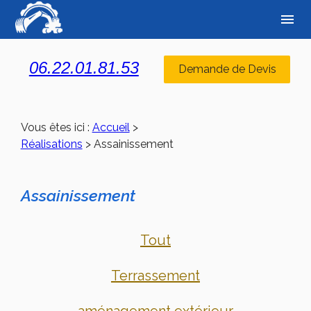
Panneau de gestion des cookies
menu
06.22.01.81.53
Demande de Devis
Vous êtes ici :
Accueil
>
Réalisations
>
Assainissement
Assainissement
Tout
Terrassement